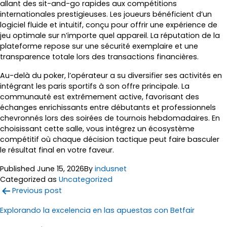
allant des sit-and-go rapides aux compétitions
internationales prestigieuses. Les joueurs bénéficient d’un
logiciel fluide et intuitif, conçu pour offrir une expérience de
jeu optimale sur n’importe quel appareil. La réputation de la
plateforme repose sur une sécurité exemplaire et une
transparence totale lors des transactions financières.
Au-delà du poker, l’opérateur a su diversifier ses activités en
intégrant les paris sportifs à son offre principale. La
communauté est extrêmement active, favorisant des
échanges enrichissants entre débutants et professionnels
chevronnés lors des soirées de tournois hebdomadaires. En
choisissant cette salle, vous intégrez un écosystème
compétitif où chaque décision tactique peut faire basculer
le résultat final en votre faveur.
Published
June 15, 2026
By
indusnet
Categorized as
Uncategorized
Post
Previous post
navigation
Explorando la excelencia en las apuestas con Betfair