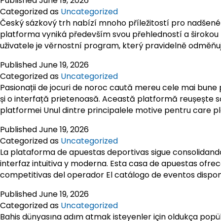
Published
June 19, 2026
Overview
mobil
Categorized as
Uncategorized
of
Český sázkový trh nabízí mnoho příležitostí pro nadšené 
the
platforma vyniká především svou přehledností a širokou
Ladbrokes
uživatele je věrnostní program, který pravidelně odměňu
Betting
Experience
Published
June 19, 2026
Categorized as
Uncategorized
Pasionații de jocuri de noroc caută mereu cele mai bune p
și o interfață prietenoasă. Această platformă reușește să a
platformei Unul dintre principalele motive pentru care 
Published
June 19, 2026
Categorized as
Uncategorized
La plataforma de apuestas deportivas sigue consolidand
interfaz intuitiva y moderna. Esta casa de apuestas ofr
competitivas del operador El catálogo de eventos dispo
Published
June 19, 2026
Categorized as
Uncategorized
Bahis dünyasına adım atmak isteyenler için oldukça popül