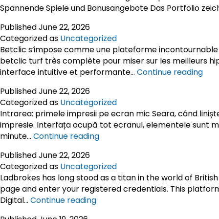
Spannende Spiele und Bonusangebote Das Portfolio zeic
Published
June 22, 2026
Categorized as
Uncategorized
Betclic s’impose comme une plateforme incontournable pou
betclic turf très complète pour miser sur les meilleurs 
Dec
interface intuitive et performante…
Continue reading
l’un
Published
June 22, 2026
com
Categorized as
Uncategorized
de
Intrarea: primele impresii pe ecran mic Seara, când liniș
Betc
impresie. Interfața ocupă tot ecranul, elementele sunt mar
O
minute…
Continue reading
plimbare
Published
June 22, 2026
nocturnă
Categorized as
Uncategorized
prin
Ladbrokes has long stood as a titan in the world of Briti
cazinoul
page and enter your registered credentials. This platfor
virtual
A
Digital…
Continue reading
de
Complete
pe