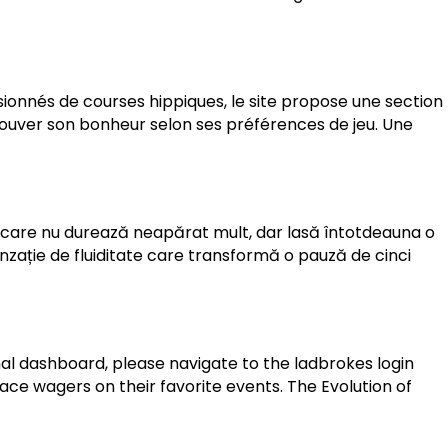
zakładów
sportowych
ionnés de courses hippiques, le site propose une section
rouver son bonheur selon ses préférences de jeu. Une
ne care nu durează neapărat mult, dar lasă întotdeauna o
enzație de fluiditate care transformă o pauză de cinci
onal dashboard, please navigate to the ladbrokes login
ce wagers on their favorite events. The Evolution of