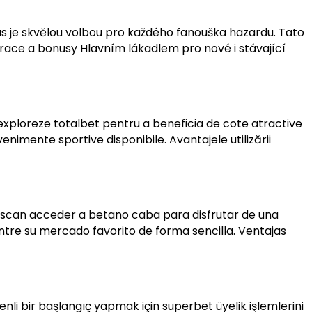
gas je skvělou volbou pro každého fanouška hazardu. Tato
ace a bonusy Hlavním lákadlem pro nové i stávající
 exploreze totalbet pentru a beneficia de cote atractive
enimente sportive disponibile. Avantajele utilizării
buscan acceder a betano caba para disfrutar de una
tre su mercado favorito de forma sencilla. Ventajas
i bir başlangıç yapmak için superbet üyelik işlemlerini