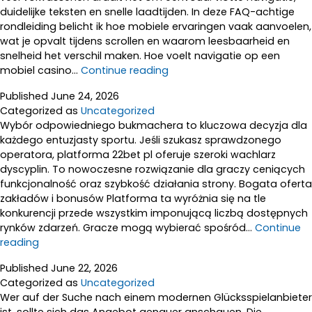
Tips
duidelijke teksten en snelle laadtijden. In deze FAQ-achtige
and
rondleiding belicht ik hoe mobiele ervaringen vaak aanvoelen,
Responsible
wat je opvalt tijdens scrollen en waarom leesbaarheid en
Practice
snelheid het verschil maken. Hoe voelt navigatie op een
Mobiel
mobiel casino…
Continue reading
casino
Published
June 24, 2026
in
Categorized as
Uncategorized
België:
Wybór odpowiedniego bukmachera to kluczowa decyzja dla
ervaar
każdego entuzjasty sportu. Jeśli szukasz sprawdzonego
het
operatora, platforma 22bet pl oferuje szeroki wachlarz
scherm,
dyscyplin. To nowoczesne rozwiązanie dla graczy ceniących
voel
funkcjonalność oraz szybkość działania strony. Bogata oferta
de
zakładów i bonusów Platforma ta wyróżnia się na tle
sfeer
konkurencji przede wszystkim imponującą liczbą dostępnych
rynków zdarzeń. Gracze mogą wybierać spośród…
Continue
Dlaczego
reading
warto
Published
June 22, 2026
wybrać
Categorized as
Uncategorized
22bet
Wer auf der Suche nach einem modernen Glücksspielanbieter
dla