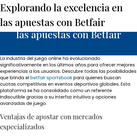
Explorando la excelencia en
Explorando la excelencia en
las apuestas con Betfair
las apuestas con Betfair
La industria del juego online ha evolucionado
significativamente en los últimos años para ofrecer mejores
experiencias a los usuarios. Descubre todas las posibilidades
que brinda el
betfair sportsbook
para quienes buscan
cuotas competitivas en eventos deportivos globales. Esta
plataforma se ha consolidado como un referente
indiscutible gracias a su interfaz intuitiva y opciones
avanzadas de juego.
Ventajas de apostar con mercados
especializados