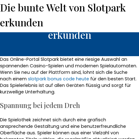
Die bunte Welt von Slotpark
Die bunte Welt von Slotpark
erkunden
erkunden
Das Online-Portal Slotpark bietet eine riesige Auswahl an
spannenden Casino-Spielen und modernen Spielautomaten.
Wenn Sie neu auf der Plattform sind, lohnt sich die Suche
nach einem
slotpark bonus code heute
für den besten Start.
Das Spielerlebnis ist auf allen Geräten flüssig und sorgt für
kurzweilige Unterhaltung.
Spannung bei jedem Dreh
Die Spielothek zeichnet sich durch eine grafisch
ansprechende Gestaltung und eine benutzerfreundliche
Oberfläche aus. Spieler können aus einer Vielzahl von