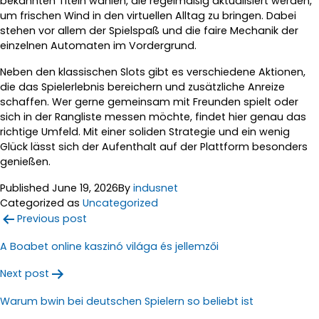
bekannten Titeln wählen, die regelmäßig aktualisiert werden,
um frischen Wind in den virtuellen Alltag zu bringen. Dabei
stehen vor allem der Spielspaß und die faire Mechanik der
einzelnen Automaten im Vordergrund.
Neben den klassischen Slots gibt es verschiedene Aktionen,
die das Spielerlebnis bereichern und zusätzliche Anreize
schaffen. Wer gerne gemeinsam mit Freunden spielt oder
sich in der Rangliste messen möchte, findet hier genau das
richtige Umfeld. Mit einer soliden Strategie und ein wenig
Glück lässt sich der Aufenthalt auf der Plattform besonders
genießen.
Published
June 19, 2026
By
indusnet
Categorized as
Uncategorized
Post
Previous post
navigation
A Boabet online kaszinó világa és jellemzői
Next post
Warum bwin bei deutschen Spielern so beliebt ist