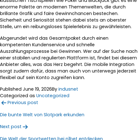
klassischen Tischspielen wie Poker und Blackjack gibt es eine
enorme Palette an modernen Themenwelten, die durch
brillante Grafik und faire Gewinnchancen bestechen.
Sicherheit und Seriosität stehen dabei stets an oberster
Stelle, um ein reibungsloses Spielerlebnis zu gewährleisten.
Abgerundet wird das Gesamtpaket durch einen
kompetenten Kundenservice und schnelle
Auszahlungsprozesse bei Gewinnen. Wer auf der Suche nach
einer stabilen und regulierten Plattform ist, findet bei diesem
Anbieter alles, was das Herz begehrt. Die mobile Integration
sorgt zudem dafür, dass man auch von unterwegs jederzeit
flexibel auf sein Konto zugreifen kann.
Published
June 19, 2026
By
indusnet
Categorized as
Uncategorized
Post
Previous post
navigation
Die bunte Welt von Slotpark erkunden
Next post
Die Welt der Sportwetten bei n1bet entdecken