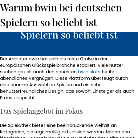
Warum bwin bei deutschen
Warum bwin bei deutschen
Spielern so beliebt ist
Spielern so beliebt ist
Der Anbieter bwin hat sich als feste Größe in der
europäischen Glücksspielbranche etabliert. Viele Nutzer
suchen gezielt nach den neuesten
bwin slots
für ihr
abendliches Vergnügen. Diese Plattform überzeugt durch
eine enorme Auswahl an Spielen und ein sehr
benutzerfreundliches Design, das sowohl Einsteiger als auch
Profis anspricht.
Das Spielangebot im Fokus
Die Spielothek bietet eine beeindruckende Vielfalt an
Kategorien, die regelmäßig aktualisiert werden. Neben den