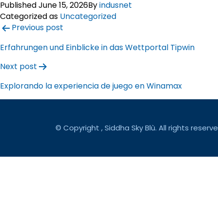
Published
June 15, 2026
By
indusnet
Categorized as
Uncategorized
Previous post
Post
Erfahrungen und Einblicke in das Wettportal Tipwin
navigation
Next post
Explorando la experiencia de juego en Winamax
© Copyright
, Siddha Sky Blù. All rights reserv