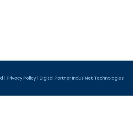
ed |
Privacy Policy
|
Digital Partner
Indus Net Technologies