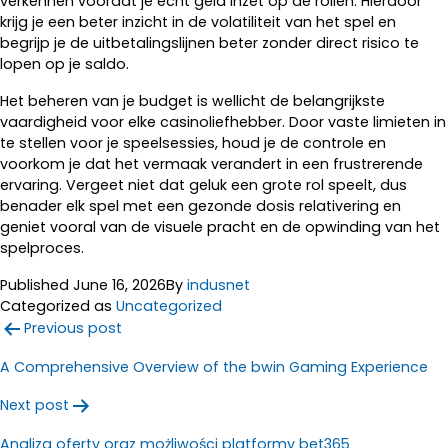
verkennen voordat je echt geld inzet op de rollen. Hierdoor
krijg je een beter inzicht in de volatiliteit van het spel en
begrijp je de uitbetalingslijnen beter zonder direct risico te
lopen op je saldo.
Het beheren van je budget is wellicht de belangrijkste
vaardigheid voor elke casinoliefhebber. Door vaste limieten in
te stellen voor je speelsessies, houd je de controle en
voorkom je dat het vermaak verandert in een frustrerende
ervaring. Vergeet niet dat geluk een grote rol speelt, dus
benader elk spel met een gezonde dosis relativering en
geniet vooral van de visuele pracht en de opwinding van het
spelproces.
Published
June 16, 2026
By
indusnet
Categorized as
Uncategorized
Post
Previous post
navigation
A Comprehensive Overview of the bwin Gaming Experience
Next post
Analiza oferty oraz możliwości platformy bet365