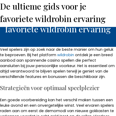
De ultieme gids voor je
De ultieme gids voor je
favoriete wildrobin ervaring
favoriete wildrobin ervaring
Veel spelers zijn op zoek naar de beste manier om hun geluk
te beproeven. Bij het platform
wildrobin
ontdek je een breed
aanbod aan spannende casino spellen die perfect
aansluiten bij jouw persoonlijke voorkeur. Het is essentieel om
altijd verantwoord te blijven spelen terwijl je geniet van de
verschillende features en bonussen die beschikbaar zijn.
Strategieën voor optimaal speelplezier
Een goede voorbereiding kan het verschil maken tussen een
leuke avond en een onvergetelijke winst. Veel ervaren spelers
raden aan om eerst de demomodi van nieuwe gokkasten te