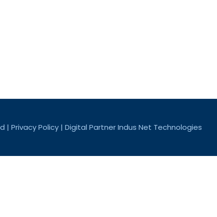
ed |
Privacy Policy
|
Digital Partner
Indus Net Technologies