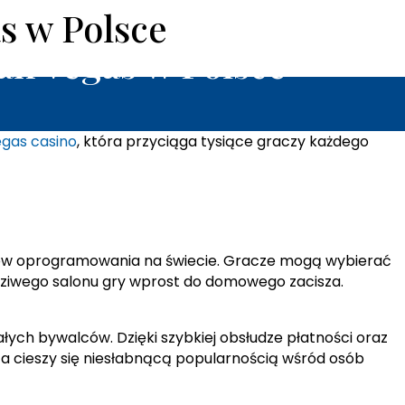
s w Polsce
Enquire
ACILITIES & SPECIFICATION
an vegas w Polsce
egas casino
, która przyciąga tysiące graczy każdego
wców oprogramowania na świecie. Gracze mogą wybierać
dziwego salonu gry wprost do domowego zacisza.
ych bywalców. Dzięki szybkiej obsłudze płatności oraz
ta cieszy się niesłabnącą popularnością wśród osób