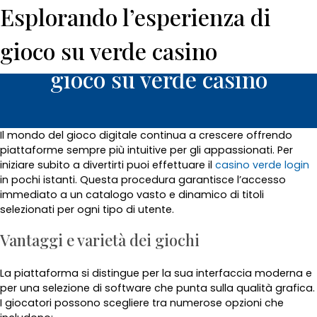
Esplorando l’esperienza di
Esplorando l’esperienza di
gioco su verde casino
gioco su verde casino
Il mondo del gioco digitale continua a crescere offrendo
piattaforme sempre più intuitive per gli appassionati. Per
iniziare subito a divertirti puoi effettuare il
casino verde login
in pochi istanti. Questa procedura garantisce l’accesso
immediato a un catalogo vasto e dinamico di titoli
selezionati per ogni tipo di utente.
Vantaggi e varietà dei giochi
La piattaforma si distingue per la sua interfaccia moderna e
per una selezione di software che punta sulla qualità grafica.
I giocatori possono scegliere tra numerose opzioni che