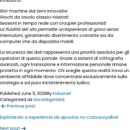
includono:
Slot machine dai temi innovativi
Giochi da tavolo classici rivisitati
Sessioni in tempo reale con croupier professionisti
La fluidità del sito permette un’esperienza di gioco senza
interruzioni
, garantendo divertimento costante sia da
computer che da dispositivi mobili.
La sicurezza dei dati rappresenta una priorità assoluta per gli
operatori di questo portale. Grazie a sistemi di crittografia
avanzati, ogni transazione e informazione personale rimane
protetta in ogni momento. Chi sceglie questa realtà trova un
ambiente affidabile dove concentrarsi esclusivamente sulla
strategia e sul puro intrattenimento ludico.
Published
June 11, 2026
By
indusnet
Categorized as
Uncategorized
Post
Previous post
navigation
Explorando a experiência de apostas no Cratosroyalbet
Next post