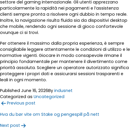
settore del gaming internazionale. Gli utenti apprezzano
particolarmente la rapidità nei pagamenti e l’assistenza
clienti sempre pronta a risolvere ogni dubbio in tempo reale.
Inoltre, la navigazione risulta fluida sia da dispositivi desktop
che mobile, rendendo ogni sessione di gioco confortevole
ovunque ci si trovi.
Per ottenere il massimo dalla propria esperienza, è sempre
consigliabile leggere attentamente le condizioni di utilizzo e le
normative vigenti. Giocare in modo consapevole rimane il
principio fondamentale per mantenere il divertimento come
priorità assoluta. Scegliere un operatore autorizzato significa
proteggere i propri dati e assicurarsi sessioni trasparenti e
leali in ogni momento.
Published
June 16, 2026
By
indusnet
Categorized as
Uncategorized
Post
Previous post
navigation
Hva du bør vite om Stake og pengespill på nett
Next post