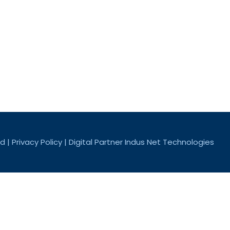
ed |
Privacy Policy
|
Digital Partner
Indus Net Technologies