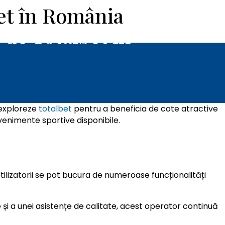
bet în România
Enquire
ACILITIES & SPECIFICATION
 de Totalbet în
 exploreze
totalbet
pentru a beneficia de cote atractive
evenimente sportive disponibile.
tilizatorii se pot bucura de numeroase funcționalități
e și a unei asistențe de calitate, acest operator continuă