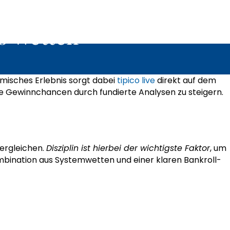
Enquire
ACILITIES & SPECIFICATION
co Wetten
amisches Erlebnis sorgt dabei
tipico live
direkt auf dem
 die Gewinnchancen durch fundierte Analysen zu steigern.
vergleichen.
Disziplin ist hierbei der wichtigste Faktor
, um
ombination aus Systemwetten und einer klaren Bankroll-