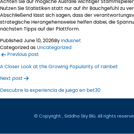
Achten Sie auf mögliche Ausfälle wichtiger Stammspieler
Nutzen Sie Statistiken statt nur auf Ihr Bauchgefühl zu ve
Abschließend lässt sich sagen, dass der verantwortungs
strategische Herangehensweise helfen dabei, die Spannung
nächsten Tipps auf der Plattform.
Published
June 10, 2026
By
indusnet
Categorized as
Uncategorized
Previous post
Post
A Closer Look at the Growing Popularity of rainbet
navigation
Next post
Descubre la experiencia de juego en bet30
© Copyright
, Siddha Sky Blù. All rights reserv