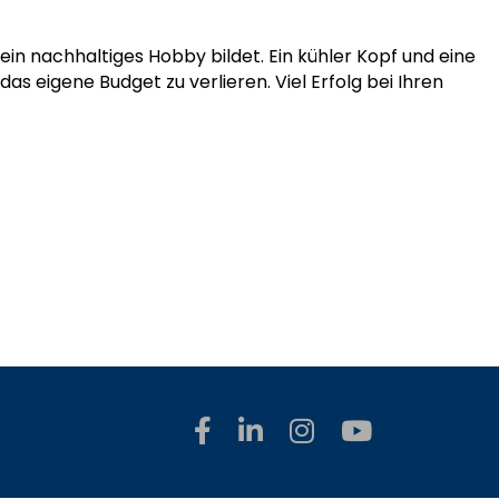
 nachhaltiges Hobby bildet. Ein kühler Kopf und eine
s eigene Budget zu verlieren. Viel Erfolg bei Ihren