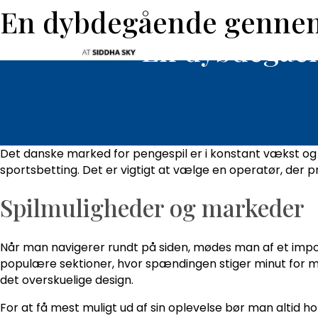
En dybdegående gennemg
ABOUT
H
En dybdegåen
Det danske marked for pengespil er i konstant vækst og 
sportsbetting. Det er vigtigt at vælge en operatør, der p
Spilmuligheder og markeder
Når man navigerer rundt på siden, mødes man af et impo
populære sektioner, hvor spændingen stiger minut for m
det overskuelige design.
For at få mest muligt ud af sin oplevelse bør man altid