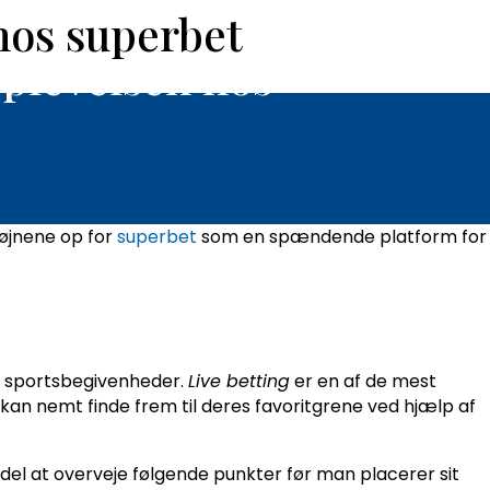
hos superbet
Enquire
ACILITIES & SPECIFICATION
plevelsen hos
 øjnene op for
superbet
som en spændende platform for
e sportsbegivenheder.
Live betting
er en af de mest
n nemt finde frem til deres favoritgrene ved hjælp af
del at overveje følgende punkter før man placerer sit