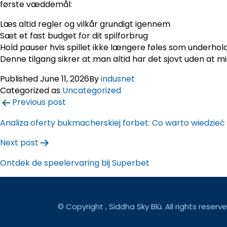
første væddemål:
Læs altid regler og vilkår grundigt igennem
Sæt et fast budget for dit spilforbrug
Hold pauser hvis spillet ikke længere føles som underhol
Denne tilgang sikrer at man altid har det sjovt uden at 
Published
June 11, 2026
By
indusnet
Categorized as
Uncategorized
Previous post
Post
Analiza oferty bukmacherskiej forbet: Co warto wiedzie
navigation
Next post
Ontdek de speelervaring bij Superbet
© Copyright
, Siddha Sky Blù. All rights reserv