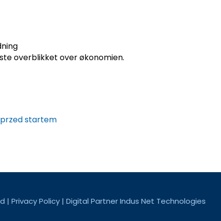
dning
miste overblikket over økonomien.
ć przed startem
ed |
Privacy Policy
|
Digital Partner
Indus Net Technologies