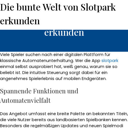
Die bunte Welt von Slotpark
Die bunte Welt von Slotpark
erkunden
erkunden
Viele Spieler suchen nach einer digitalen Plattform für
klassische Automatenunterhaltung. Wer die App
slotpark
einmal selbst ausprobiert hat, weiß genau, warum sie so
beliebt ist. Die intuitive Steuerung sorgt dabei für ein
angenehmes Spielerlebnis auf mobilen Endgeräten.
Spannende Funktionen und
Automatenvielfalt
Das Angebot umfasst eine breite Palette an bekannten Titeln,
die viele Nutzer bereits aus landbasierten Spielbanken kennen.
Besonders die regelmäßigen Updates und neuen Spielmodi