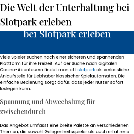
Die Welt der Unterhaltung bei
Die Welt der Unterhaltung
Slotpark erleben
bei Slotpark erleben
Viele Spieler suchen nach einer sicheren und spannenden
Plattform für ihre Freizeit. Auf der Suche nach digitalen
Casino-Abenteuern findet man oft
slotpark
als verlässliche
Anlaufstelle für Liebhaber klassischer Spielautomaten. Die
einfache Bedienung sorgt dafür, dass jeder Nutzer sofort
loslegen kann.
Spannung und Abwechslung für
zwischendurch
Das Angebot umfasst eine breite Palette an verschiedenen
Themen, die sowohl Gelegenheitsspieler als auch erfahrene