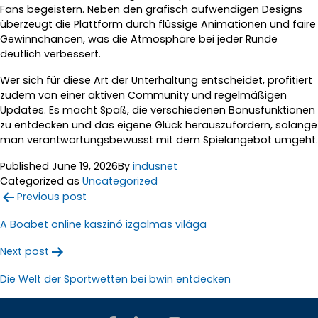
Fans begeistern. Neben den grafisch aufwendigen Designs
überzeugt die Plattform durch flüssige Animationen und faire
Gewinnchancen, was die Atmosphäre bei jeder Runde
deutlich verbessert.
Wer sich für diese Art der Unterhaltung entscheidet, profitiert
zudem von einer aktiven Community und regelmäßigen
Updates. Es macht Spaß, die verschiedenen Bonusfunktionen
zu entdecken und das eigene Glück herauszufordern, solange
man verantwortungsbewusst mit dem Spielangebot umgeht.
Published
June 19, 2026
By
indusnet
Categorized as
Uncategorized
Post
Previous post
navigation
A Boabet online kaszinó izgalmas világa
Next post
Die Welt der Sportwetten bei bwin entdecken