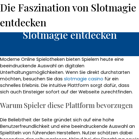
Die Faszination von Slotmagie
Die Faszination von
entdecken
Slotmagie entdecken
Moderne Online Spielotheken bieten Spielern heute eine
beeindruckende Auswahl an digitalen
Unterhaltungsmöglichkeiten. Wenn Sie direkt durchstarten
möchten, besuchen Sie das
slotmagie casino
für ein
schnelles Erlebnis. Die intuitive Plattform sorgt dafür, dass
sich auch Einsteiger sofort auf der Webseite zurechtfinden.
Warum Spieler diese Plattform bevorzugen
Die Beliebtheit der Seite gründet sich auf eine hohe
Benutzerfreundlichkeit und eine beeindruckende Auswahl an
Spieltiteln von führenden Herstellern. Nutzer schätzen dabei