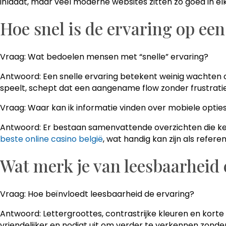
inlaadt, maar veel moderne websites zitten zo goed in elka
Hoe snel is de ervaring op een
Vraag: Wat bedoelen mensen met “snelle” ervaring?
Antwoord: Een snelle ervaring betekent weinig wachten 
speelt, schept dat een aangename flow zonder frustratie
Vraag: Waar kan ik informatie vinden over mobiele optie
Antwoord: Er bestaan samenvattende overzichten die kenm
beste online casino belgië
, wat handig kan zijn als refer
Wat merk je van leesbaarheid 
Vraag: Hoe beïnvloedt leesbaarheid de ervaring?
Antwoord: Lettergroottes, contrastrijke kleuren en kort
vriendelijker en nodigt uit om verder te verkennen zond