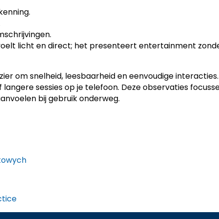
kenning.
.
omschrijvingen.
voelt licht en direct; het presenteert entertainment zon
zier om snelheid, leesbaarheid en eenvoudige interactie
 langere sessies op je telefoon. Deze observaties focusse
nvoelen bij gebruik onderweg.
rtowych
ctice