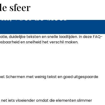
de sfeer
Enquire
ACILITIES & SPECIFICATION
rm, voel de sfeer
e, duidelijke teksten en snelle laadtijden. In deze FAQ-
eesbaarheid en snelheid het verschil maken.
voel. Schermen met weinig tekst en goed uitgespaarde
p net iets vloeiender omdat die elementen slimmer