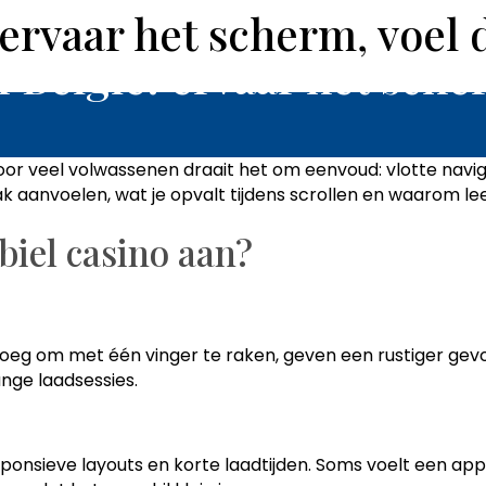
 ervaar het scherm, voel 
IGHLIGHTS
PLAN
GALLERY
LOCATION
AMENITIES
F
 België: ervaar het sche
r veel volwassenen draait het om eenvoud: vlotte navigati
ak aanvoelen, wat je opvalt tijdens scrollen en waarom l
biel casino aan?
enoeg om met één vinger te raken, geven een rustiger ge
nge laadsessies.
ponsieve layouts en korte laadtijden. Soms voelt een ap