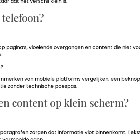
ar dat het verschil klein is.
 telefoon?
op pagina’s, vloeiende overgangen en content die niet v
.
s?
erken van mobiele platforms vergelijken; een beknopt ov
entie zonder technische poespas.
en content op klein scherm?
e paragrafen zorgen dat informatie vlot binnenkomt. Teks
er vermoeide ogen.