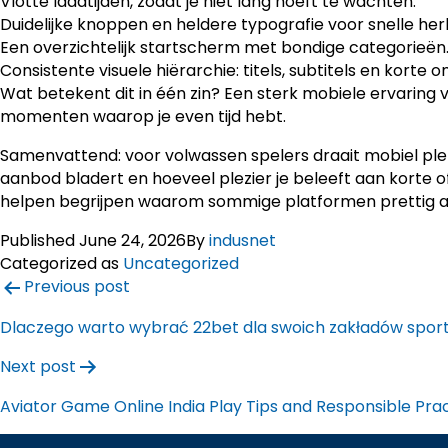
Vlotte laadtijden, zodat je niet lang hoeft te wachten.
Duidelijke knoppen en heldere typografie voor snelle her
Een overzichtelijk startscherm met bondige categorieën
Consistente visuele hiërarchie: titels, subtitels en korte 
Wat betekent dit in één zin? Een sterk mobiele ervaring 
momenten waarop je even tijd hebt.
Samenvattend: voor volwassen spelers draait mobiel ple
aanbod bladert en hoeveel plezier je beleeft aan korte of
helpen begrijpen waarom sommige platformen prettig aa
Published
June 24, 2026
By
indusnet
Categorized as
Uncategorized
Previous post
Post
Dlaczego warto wybrać 22bet dla swoich zakładów spo
navigation
Next post
Aviator Game Online India Play Tips and Responsible Pra