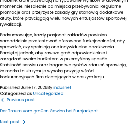
mobilne, które pozwalają na typowanie wyników w dowolnym
momencie, niezależnie od miejsca przebywania. Regularne
promocje oraz przejrzyste zasady gry stanowią dodatkowe
atuty, które przyciągają wielu nowych entuzjastów sportowej
rywalizacji.
Podsumowując, każdy pasjonat zakładów powinien
samodzielnie przetestować oferowane funkcjonalności, aby
sprawdzić, czy spełniają one indywidualne oczekiwania.
Pamiętaj jednak, aby zawsze grać odpowiedzialnie i
zarządzać swoim budżetem w przemyślany sposób.
Stabilność serwisu oraz bogactwo rynków zdarzeń sprawiają,
że marka ta utrzymuje wysoką pozycję wśród
konkurencyjnych firm działających w naszym kraju.
Published
June 17, 2026
By
indusnet
Categorized as
Uncategorized
Post
Previous post
navigation
Der Traum vom großen Gewinn bei Eurojackpot
Next post