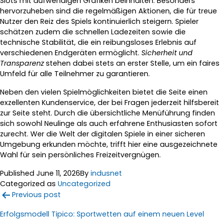
Slots mit aufwendigen Grafiken beinhalten. Besonders
hervorzuheben sind die regelmäßigen Aktionen, die für treue
Nutzer den Reiz des Spiels kontinuierlich steigern. Spieler
schätzen zudem die schnellen Ladezeiten sowie die
technische Stabilität, die ein reibungsloses Erlebnis auf
verschiedenen Endgeräten ermöglicht.
Sicherheit und
Transparenz
stehen dabei stets an erster Stelle, um ein faires
Umfeld für alle Teilnehmer zu garantieren.
Neben den vielen Spielmöglichkeiten bietet die Seite einen
exzellenten Kundenservice, der bei Fragen jederzeit hilfsbereit
zur Seite steht. Durch die übersichtliche Menüführung finden
sich sowohl Neulinge als auch erfahrene Enthusiasten sofort
zurecht. Wer die Welt der digitalen Spiele in einer sicheren
Umgebung erkunden möchte, trifft hier eine ausgezeichnete
Wahl für sein persönliches Freizeitvergnügen.
Published
June 11, 2026
By
indusnet
Categorized as
Uncategorized
Post
Previous post
navigation
Erfolgsmodell Tipico: Sportwetten auf einem neuen Level