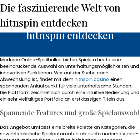
Die faszinierende Welt von
Die faszinierende Welt von
hitnspin entdecken
hitnspin entdecken
Moderne Online-Spielhallen bieten Spielern heute eine
beeindruckende Auswahl an Unterhaltungsmöglichkeiten und
innovativen Funktionen. Wer auf der Suche nach
Abwechslung ist, findet mit dem
hitnspin casino
einen
spannenden Anlaufpunkt für viele unterhaltsame Stunden.
Die Plattform zeichnet sich durch eine intuitive Bedienung und
ein sehr vielfältiges Portfolio an erstklassigen Titeln aus.
Spannende Features und große Spielauswahl
Das Angebot umfasst eine breite Palette an Kategorien, die
sowohl klassische Spielautomaten als auch moderne Video-