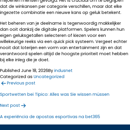
miljoenen mensen gevolgd. Het is cruciaal om te begrijpen
dat de winkansen per categorie verschillen, maar dat elke
ingezette combinatie een nieuwe kans op geluk betekent.
Het beheren van je deelname is tegenwoordig makkelijker
dan ooit dankzij de digitale platformen. Spelers kunnen hun
eigen geluksgetallen selecteren of kiezen voor een
willekeurige reeks via een quick pick systeem. Vergeet echter
nooit dat loterijen een vorm van entertainment zijn en dat
verantwoord spelen altijd de hoogste prioriteit moet hebben
bij elke inleg die je doet.
Published
June 18, 2026
By
indusnet
Categorized as
Uncategorized
Post
Previous post
navigation
Sportwetten bei Tipico: Alles was Sie wissen müssen
Next post
A experiência de apostas esportivas na bet365