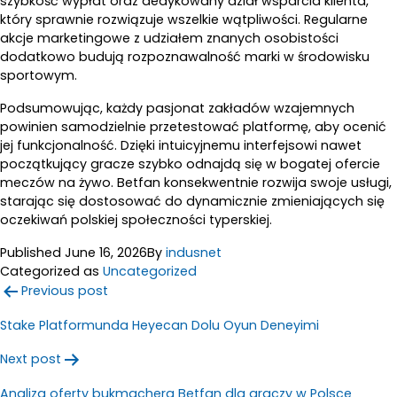
szybkość wypłat oraz dedykowany dział wsparcia klienta,
który sprawnie rozwiązuje wszelkie wątpliwości. Regularne
akcje marketingowe z udziałem znanych osobistości
dodatkowo budują rozpoznawalność marki w środowisku
sportowym.
Podsumowując, każdy pasjonat zakładów wzajemnych
powinien samodzielnie przetestować platformę, aby ocenić
jej funkcjonalność. Dzięki intuicyjnemu interfejsowi nawet
początkujący gracze szybko odnajdą się w bogatej ofercie
meczów na żywo. Betfan konsekwentnie rozwija swoje usługi,
starając się dostosować do dynamicznie zmieniających się
oczekiwań polskiej społeczności typerskiej.
Published
June 16, 2026
By
indusnet
Categorized as
Uncategorized
Post
Previous post
navigation
Stake Platformunda Heyecan Dolu Oyun Deneyimi
Next post
Analiza oferty bukmachera Betfan dla graczy w Polsce