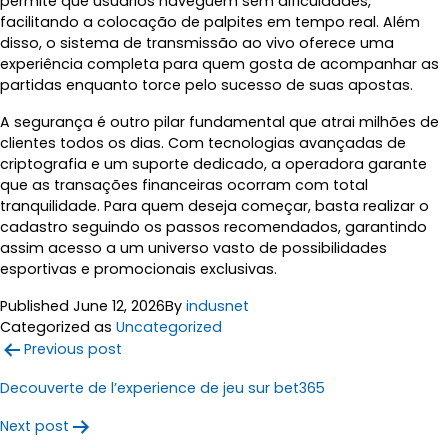
permite que usuários naveguem sem dificuldades,
facilitando a colocação de palpites em tempo real. Além
disso, o sistema de transmissão ao vivo oferece uma
experiência completa para quem gosta de acompanhar as
partidas enquanto torce pelo sucesso de suas apostas.
A segurança é outro pilar fundamental que atrai milhões de
clientes todos os dias. Com tecnologias avançadas de
criptografia e um suporte dedicado, a operadora garante
que as transações financeiras ocorram com total
tranquilidade. Para quem deseja começar, basta realizar o
cadastro seguindo os passos recomendados, garantindo
assim acesso a um universo vasto de possibilidades
esportivas e promocionais exclusivas.
Published
June 12, 2026
By
indusnet
Categorized as
Uncategorized
Post
Previous post
navigation
Decouverte de l’experience de jeu sur bet365
Next post