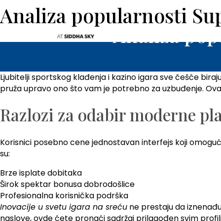
Analiza popularnosti Sup
ABOUT
H
Analiza pop
Ljubitelji sportskog klađenja i kazino igara sve češće bira
pruža upravo ono što vam je potrebno za uzbuđenje. Ova
Razlozi za odabir moderne pl
Korisnici posebno cene jednostavan interfejs koji omoguća
su:
Brze isplate dobitaka
Širok spektar bonusa dobrodošlice
Profesionalna korisnička podrška
Inovacije u svetu igara na sreću
ne prestaju da iznenađuju
naslove, ovde ćete pronaći sadržaj prilagođen svim profi