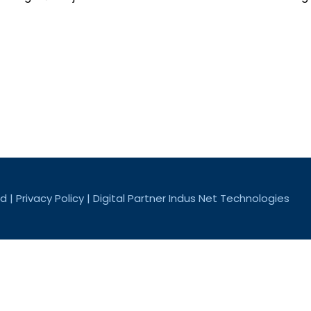
ed |
Privacy Policy
|
Digital Partner
Indus Net Technologies