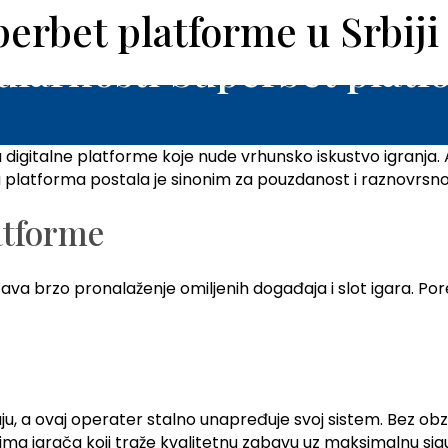
erbet platforme u Srbiji
IGHLIGHTS
PLAN
GALLERY
LOCATION
AMENITIES
F
ularnosti Superbet platfo
ju digitalne platforme koje nude vrhunsko iskustvo igranja.
 platforma postala je sinonim za pouzdanost i raznovrsn
atforme
va brzo pronalaženje omiljenih događaja i slot igara. Por
, a ovaj operater stalno unapređuje svoj sistem. Bez obzira
lima igrača koji traže kvalitetnu zabavu uz maksimalnu si